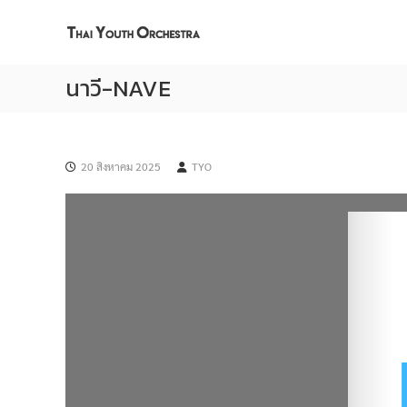
S
T
ว
k
h
ง
i
a
ดุ
p
i
ริ
นาวี-NAVE
t
Y
ย
o
o
า
c
u
ง
20 สิงหาคม 2025
TYO
o
t
ค์
n
h
เ
t
O
ย
e
r
า
n
c
ว
t
h
ช
e
น
s
ไ
t
ท
r
ย
a