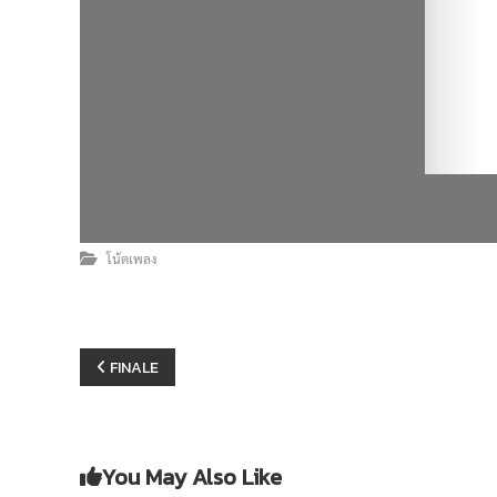
โน้ตเพลง
แ
FINALE
น
ะ
You May Also Like