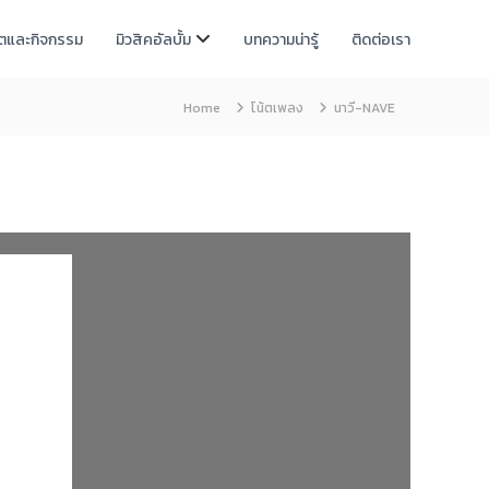
์ตและกิจกรรม
มิวสิคอัลบั้ม
บทความน่ารู้
ติดต่อเรา
Home
โน้ตเพลง
นาวี-NAVE