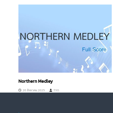
แ
น
ว
เ
รื่
อ
ง
Northern Medley
20 สิงหาคม 2025
TYO